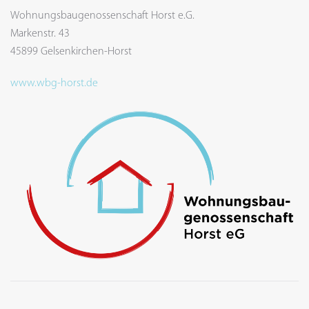
Wohnungsbaugenossenschaft Horst e.G.
Markenstr. 43
45899 Gelsenkirchen-Horst
www.wbg-horst.de