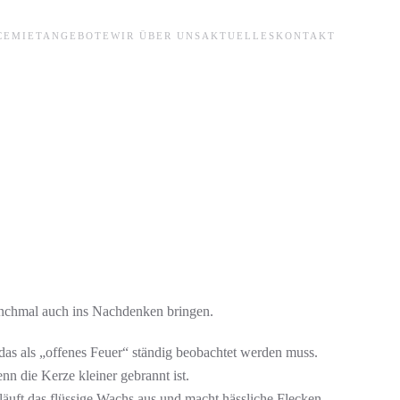
CE
MIETANGEBOTE
WIR ÜBER UNS
AKTUELLES
KONTAKT
manchmal auch ins Nachdenken bringen.
das als „offenes Feuer“ ständig beobachtet werden muss.
n die Kerze kleiner gebrannt ist.
läuft das flüssige Wachs aus und macht hässliche Flecken.