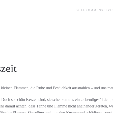
WILLKOMMEN
SERVI
zeit
er kleinen Flammen, die Ruhe und Festlichkeit ausstrahlen – und uns 
 Doch so schön Kerzen sind, sie schenken uns ein „lebendiges“ Licht, 
r darauf achten, dass Tanne und Flamme nicht aneinander geraten, wen
Nähe der Flamme. Sie sollten auch nie den Kerzenrand schädigen, sonst 